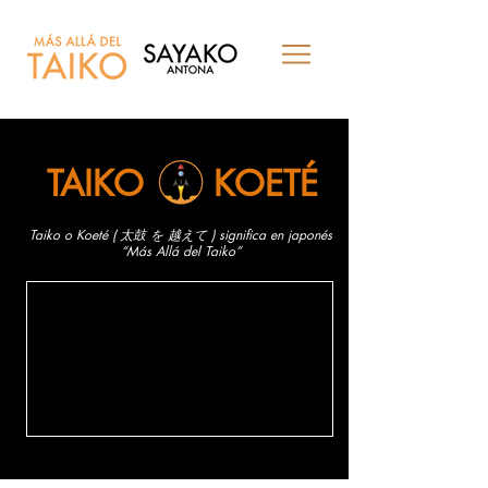
TAIKO
KOETÉ
Taiko o Koeté ( 太鼓 を 越えて ) significa en japonés
“Más Allá del Taiko”