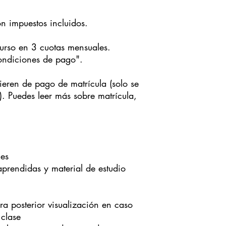
PAGO DE LA MATRÍC
on impuestos incluidos.
Haz un
BIZUM AL
matrícula. Recuerd
curso en 3 cuotas mensuales.
"Matrícula".
Si prefieres pagar
ondiciones de pago".
GOOGLE PAY
medi
AQUÍ
.
uieren de pago de matrícula (solo se
Si prefieres realiz
. Puedes leer más sobre matrícula,
solicita los datos
les
prendidas y material de estudio
a posterior visualización en caso
 clase