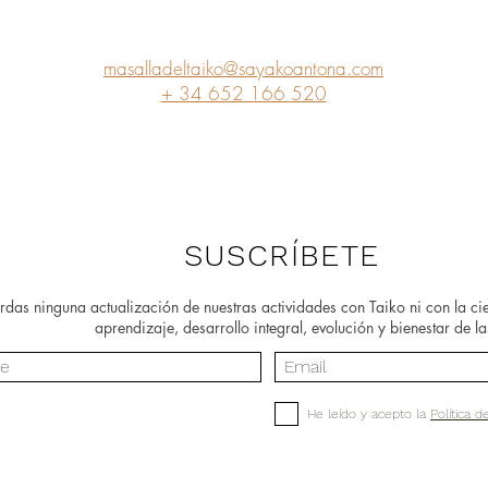
Contáctanos
masalladeltaiko@sayakoantona.com
+ 34 652 166 520
SUSCRÍBETE
rdas ninguna actualización de nuestras actividades con Taiko ni con la c
aprendizaje, desarrollo integral, evolución y bienestar de l
He leído y acepto la
Política d