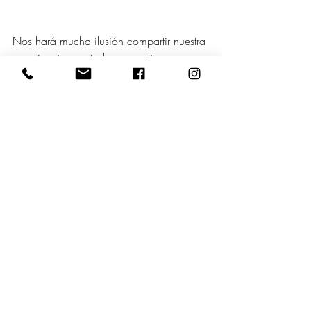
Nos hará mucha ilusión compartir nuestra 
experiencia con todos, y contigo. 
¡Te esperamos!
Inscripción gratuita
info@ayto-riberadearriba.es
(especiﬁcando nombre, apellidos y DNI, 
para “Japón en la Ribera”)
Colaboran
: Embajada del Japón en 
España / Universidad de Oviedo  - 
Vicerrectorado de Extensión Universitaria y 
Proyección Cultural / Colegio Oficial de 