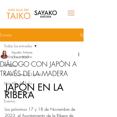
Entrada
Todas las entradas
Sayako Antona
Todas las entradas
23 oct 2023
DIÁLOGO CON JAPÓN A
HIT&Bits
TRAVÉS DE LA MADERA
Taiko o Koeté: La Escuela
Más Allá del Taiko
JAPÓN EN LA 
RIBERA
Cultura Japonesa
Eventos
Los próximos 17 y 18 de Noviembre de 
2023, el Ayuntamiento de la Ribera de 